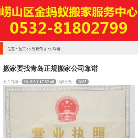
位置：
首页
>>
资质荣誉
>> 详情
搬家要找青岛正规搬家公司靠谱
发布日期：
2018/9/1 17:52:48
访问次数：
2085