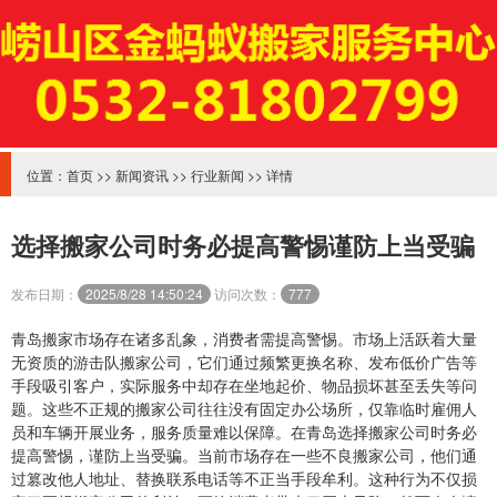
位置：
首页
>>
新闻资讯
>>
行业新闻
>> 详情
选择搬家公司时务必提高警惕谨防上当受骗
发布日期：
2025/8/28 14:50:24
访问次数：
777
青岛搬家市场存在诸多乱象，消费者需提高警惕。市场上活跃着大量
无资质的游击队搬家公司，它们通过频繁更换名称、发布低价广告等
手段吸引客户，实际服务中却存在坐地起价、物品损坏甚至丢失等问
题。这些不正规的搬家公司往往没有固定办公场所，仅靠临时雇佣人
员和车辆开展业务，服务质量难以保障。在青岛选择搬家公司时务必
提高警惕，谨防上当受骗。当前市场存在一些不良搬家公司，他们通
过篡改他人地址、替换联系电话等不正当手段牟利。这种行为不仅损