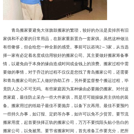
青岛搬家要避免大张旗鼓搬家的繁琐，较好的办法是卖掉所有旧
家俱和不必要的日常用品，在新家重新置办一套家俱。虽然这种做法
有些奢侈，但会给您一种全新的感受。事前可以咨询2～3家，从当选
择一家有必定着名度或信用较好的搬家公司。其主要做好搬家筹备事
情，以避免由于本身的缘由造成时间或金钱上的浪费。搬家过程中需
要做的事情，对于乔迁的过程不仅仅是您找了
青岛搬家公司
，还需要
和
青岛搬家公司
的工人做好协助工作，另外要监督整个搬运过程，毕
竟防人之心不可无吗。
有些家庭因为某种缘由必要频仍搬家。对付这
类家庭，最佳防止采办一些大件家俱，而是尽可能操纵房主供给的装
备。搬家用过的纸箱子最佳不要抛弃，以备下次再用。最佳不要预约
一些持久办事，如订报、定奶等办事，如许可以免不少贫苦。要节流
搬家用度，起首要抉择正轨的搬家公司，万万不要找陌头贴小告白的
搬家公司，以免被黑。要节省搬家时间，首先准备工作要充分，把所